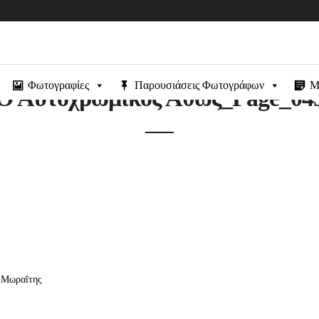
Φωτογραφίες
Παρουσιάσεις Φωτογράφων
Μ
Ο Αυτοχρωμικός Άθως_Page_04
ς Μωραΐτης