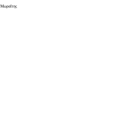
ς Μωραΐτης