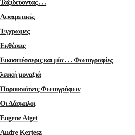
Ταξιδεύοντας . . .
Αφαιρετικές
Έγχρωμες
Εκθέσεις
Εικοσιτέσσερις και μία . . . Φωτογραφίες
λευκή μοναξιά
Παρουσιάσεις Φωτογράφων
Οι Δάσκαλοι
Eugene Atget
Andre Kertesz