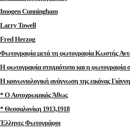
Imogen Cunningham
Larry Towell
Fred Herzog
Φωτογραφία μετά τη φωτογραφία Κωστής Αντ
Η φωτογραφία στιγμιότυπο και η φωτογραφία 
Η κοινωνιολογική ανάγνωση της εικόνας Γιάνν
* Ο Αυτοχρωμικός Άθως
* Θεσσαλονίκη 1913,1918
Έλληνες Φωτογράφοι