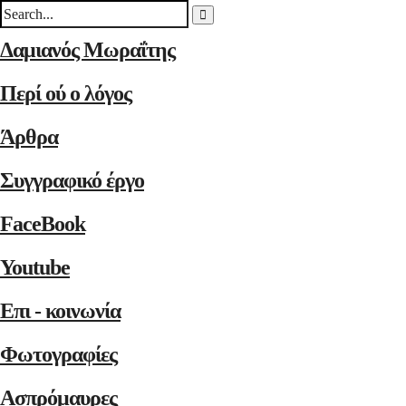
Δαμιανός Μωραΐτης
Περί ού ο λόγος
Άρθρα
Συγγραφικό έργο
FaceBook
Youtube
Επι - κοινωνία
Φωτογραφίες
Ασπρόμαυρες