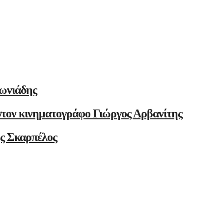
ωνιάδης
στον κινηματογράφο Γιώργος Αρβανίτης
ης Σκαρπέλος