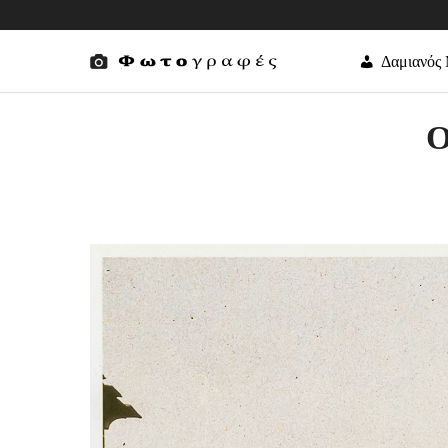
Δαμιανός
Ο