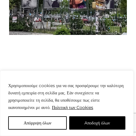
© Copyright: www.fotografes.gr - Δαμιανός Μωραΐτης
Χρησιμοποιούμε cookies για να σας προσφέρουμε την καλύτερη
δυνατή εμπειρία στη σελίδα μας. Εάν συνεχίσετε να
χρησιμοποιείτε τη σελίδα, θα υποθέσουμε πως είστε
ικανοποιημένοι με αυτό.
Πολιτική των Cookies
Απόρριψη όλων
Aποδοχή όλων