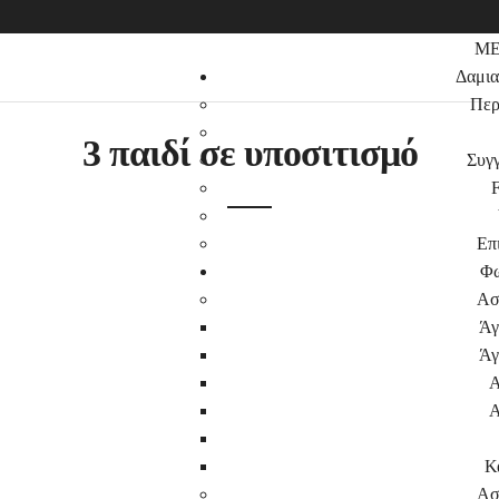
M
Δαμια
Περ
3 παιδί σε υποσιτισμό
Συγγ
Επι
Φω
Ασ
Άγ
Άγ
Α
Α
Κ
Ασ