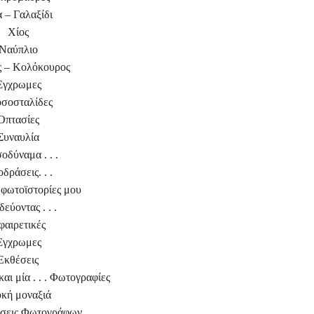
α – Γαλαξίδι
Χίος
Ναύπλιο
 – Κολόκουρος
Έγχρωμες
σοσταλίδες
Οπτασίες
Συναυλία
σοδύναμα . . .
δράσεις. . .
 φωτοϊστορίες μου
δεύοντας . . .
φαιρετικές
Έγχρωμες
Εκθέσεις
αι μία . . . Φωτογραφίες
υκή μοναξιά
σεις Φωτογράφων