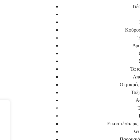
Ιτέ
Κούρος
Δρο
Τα ι
Απο
Οι μικρές
Ταξι
Α
Εικοσιτέσσερις κ
λε
Παρουσιά