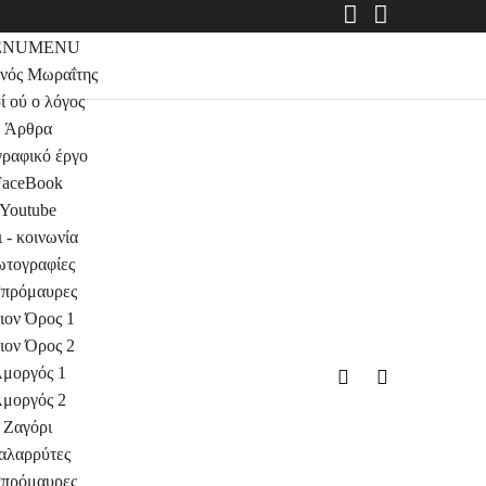
ENU
MENU
νός Μωραΐτης
ί ού ο λόγος
Άρθρα
ραφικό έργο
FaceBook
Youtube
 - κοινωνία
τογραφίες
πρόμαυρες
ιον Όρος 1
ιον Όρος 2
μοργός 1
μοργός 2
Ζαγόρι
αλαρρύτες
πρόμαυρες