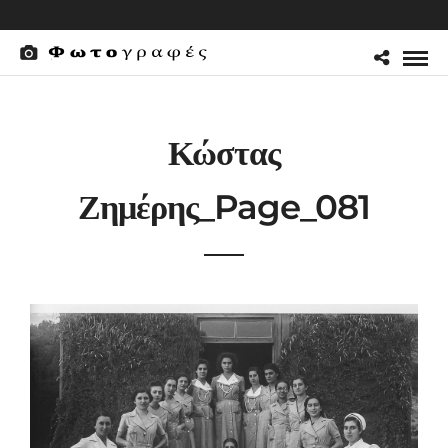
Κώστας
Ζημέρης_Page_081