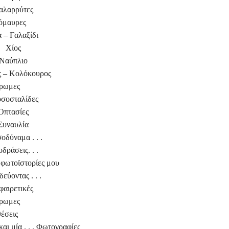
αλαρρύτες
όμαυρες
α – Γαλαξίδι
Χίος
Ναύπλιο
 – Κολόκουρος
ρωμες
σοσταλίδες
Οπτασίες
Συναυλία
σοδύναμα . . .
δράσεις. . .
 φωτοϊστορίες μου
δεύοντας . . .
φαιρετικές
ρωμες
έσεις
αι μία . . . Φωτογραφίες