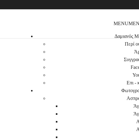
MENU
ME
Arnold Newman – Early Work2
Δαμιανός Μ
Περί ο
Ά
Συγγρα
Fac
Yo
Επι - 
Φωτογρα
Ασπρ
Άγ
Άγ
Α
Α