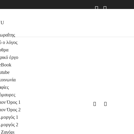
NU
ωραΐτης
ύ ο λόγος
ρθρα
φικό έργο
eBook
utube
κοινωνία
φίες
όμαυρες
ιον Όρος 1
ιον Όρος 2
μοργός 1
μοργός 2
Ζαγόρι