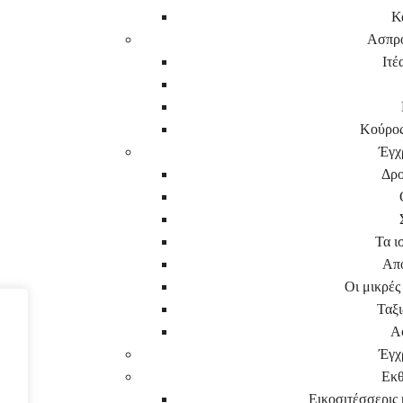
Κ
Ασπρ
Ιτέ
Κούρος
Έγχ
Δρο
Τα ι
Απο
Οι μικρές
Ταξι
Α
Έγχ
Εκθ
Εικοσιτέσσερις κ