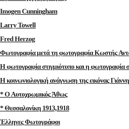
Imogen Cunningham
Larry Towell
Fred Herzog
Φωτογραφία μετά τη φωτογραφία Κωστής Αντ
Η φωτογραφία στιγμιότυπο και η φωτογραφία 
Η κοινωνιολογική ανάγνωση της εικόνας Γιάνν
* Ο Αυτοχρωμικός Άθως
* Θεσσαλονίκη 1913,1918
Έλληνες Φωτογράφοι