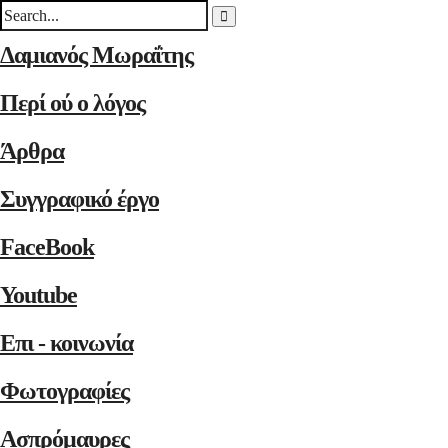
Δαμιανός Μωραΐτης
Περί ού ο λόγος
Άρθρα
Συγγραφικό έργο
FaceBook
Youtube
Επι - κοινωνία
Φωτογραφίες
Ασπρόμαυρες