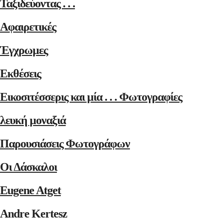
Ταξιδεύοντας . . .
Αφαιρετικές
Έγχρωμες
Εκθέσεις
Εικοσιτέσσερις και μία . . . Φωτογραφίες
λευκή μοναξιά
Παρουσιάσεις Φωτογράφων
Οι Δάσκαλοι
Eugene Atget
Andre Kertesz