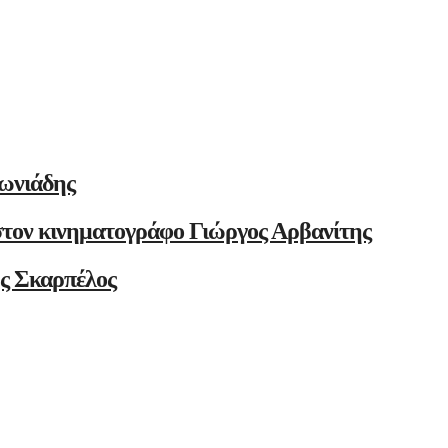
ωνιάδης
στον κινηματογράφο Γιώργος Αρβανίτης
ης Σκαρπέλος