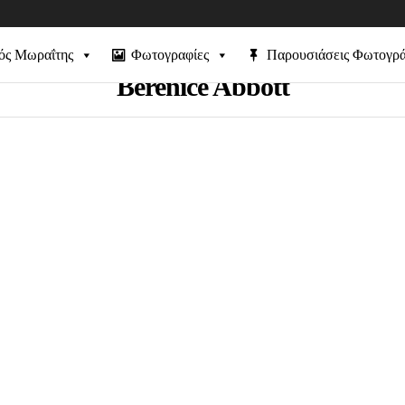
ός Μωραΐτης
Φωτογραφίες
Παρουσιάσεις Φωτογρ
Berenice Abbott