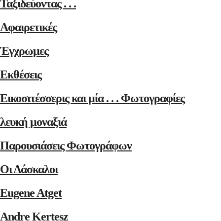
Ταξιδεύοντας . . .
Αφαιρετικές
Έγχρωμες
Εκθέσεις
Εικοσιτέσσερις και μία . . . Φωτογραφίες
λευκή μοναξιά
Παρουσιάσεις Φωτογράφων
Οι Δάσκαλοι
Eugene Atget
Andre Kertesz