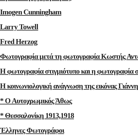
Imogen Cunningham
Larry Towell
Fred Herzog
Φωτογραφία μετά τη φωτογραφία Κωστής Αντ
Η φωτογραφία στιγμιότυπο και η φωτογραφία 
Η κοινωνιολογική ανάγνωση της εικόνας Γιάνν
* Ο Αυτοχρωμικός Άθως
* Θεσσαλονίκη 1913,1918
Έλληνες Φωτογράφοι