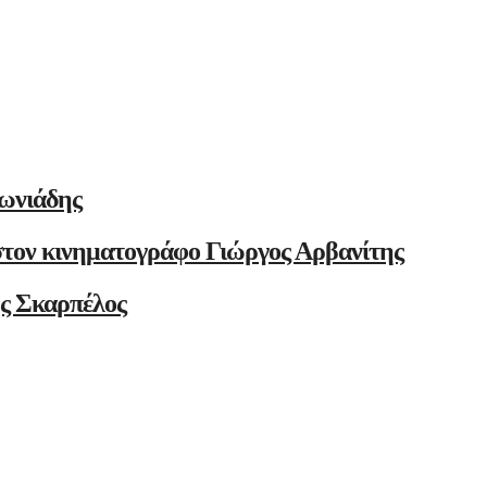
ωνιάδης
στον κινηματογράφο Γιώργος Αρβανίτης
ης Σκαρπέλος