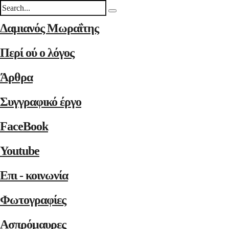
Δαμιανός Μωραΐτης
Περί ού ο λόγος
Άρθρα
Συγγραφικό έργο
FaceBook
Youtube
Επι - κοινωνία
Φωτογραφίες
Ασπρόμαυρες