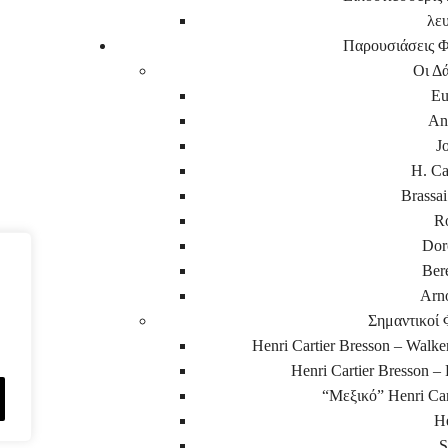
λε
Παρουσιάσεις 
Οι Δ
Eu
An
J
H. Ca
Brassai
R
Dor
Ber
Arn
Σημαντικοί
Henri Cartier Bresson – Walk
Henri Cartier Bresson 
“Μεξικό” Henri Car
He
S