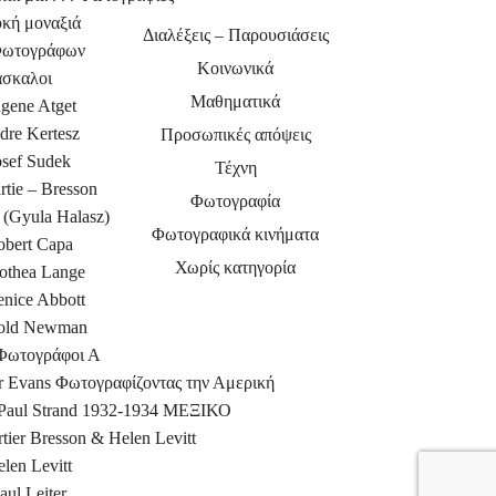
υκή μοναξιά
Διαλέξεις – Παρουσιάσεις
Φωτογράφων
Κοινωνικά
άσκαλοι
Μαθηματικά
gene Atget
dre Kertesz
Προσωπικές απόψεις
osef Sudek
Τέχνη
rtie – Bresson
Φωτογραφία
 (Gyula Halasz)
Φωτογραφικά κινήματα
obert Capa
Χωρίς κατηγορία
othea Lange
enice Abbott
old Newman
 Φωτογράφοι Α
er Evans Φωτογραφίζοντας την Αμερική
– Paul Strand 1932-1934 ΜΕΞΙΚΟ
tier Bresson & Helen Levitt
len Levitt
aul Leiter