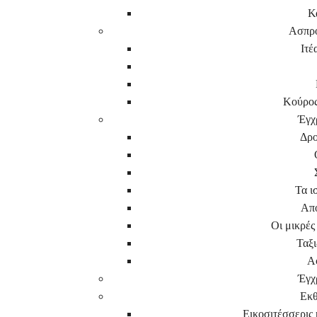
Κ
Ασπρ
Ιτέ
Κούρος
Έγχ
Δρο
Τα ι
Απο
Οι μικρές
Ταξι
Α
Έγχ
Εκθ
Εικοσιτέσσερις κ