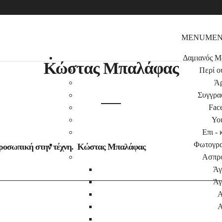
MENU
ME
Δαμιανός Μ
Κώστας Μπαλάφας
Περί ο
Ά
Συγγρα
Fac
Yo
Επι - 
Φωτογρα
 προσωπική στην τέχνη. Κώστας Μπαλάφας
Ασπρ
Άγ
Άγ
Α
Α