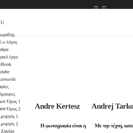
NU
ωραΐτης
ύ ο λόγος
ρθρα
φικό έργο
eBook
utube
κοινωνία
φίες
όμαυρες
ιον Όρος 1
Andre Kertesz
Andrej Tarko
ιον Όρος 2
μοργός 1
μοργός 2
Η φωτογραφία είναι η
Με την τέχνη, κατ
Ζαγόρι