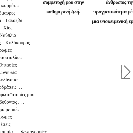
συμμετοχή μου στην
άνθρωπος τη
αλαρρύτες
καθημερινή ζωή.
πραγματικότητα μέ
όμαυρες
α – Γαλαξίδι
μια υποκειμενική εμ
Χίος
Ναύπλιο
 – Κολόκουρος
ρωμες
σοσταλίδες
Οπτασίες
Συναυλία
σοδύναμα . . .
δράσεις. . .
 φωτοϊστορίες μου
δεύοντας . . .
φαιρετικές
ρωμες
έσεις
αι μία . . . Φωτογραφίες