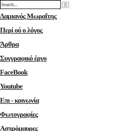
Δαμιανός Μωραΐτης
Περί ού ο λόγος
Άρθρα
Συγγραφικό έργο
FaceBook
Youtube
Επι - κοινωνία
Φωτογραφίες
Ασπρόμαυρες