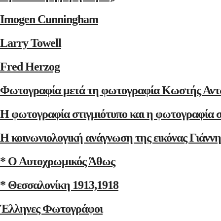
Imogen Cunningham
Larry Towell
Fred Herzog
Φωτογραφία μετά τη φωτογραφία Κωστής Αντ
Η φωτογραφία στιγμιότυπο και η φωτογραφία 
Η κοινωνιολογική ανάγνωση της εικόνας Γιάνν
* Ο Αυτοχρωμικός Άθως
* Θεσσαλονίκη 1913,1918
Έλληνες Φωτογράφοι