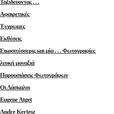
Ταξιδεύοντας . . .
Αφαιρετικές
Έγχρωμες
Εκθέσεις
Εικοσιτέσσερις και μία . . . Φωτογραφίες
λευκή μοναξιά
Παρουσιάσεις Φωτογράφων
Οι Δάσκαλοι
Eugene Atget
Andre Kertesz