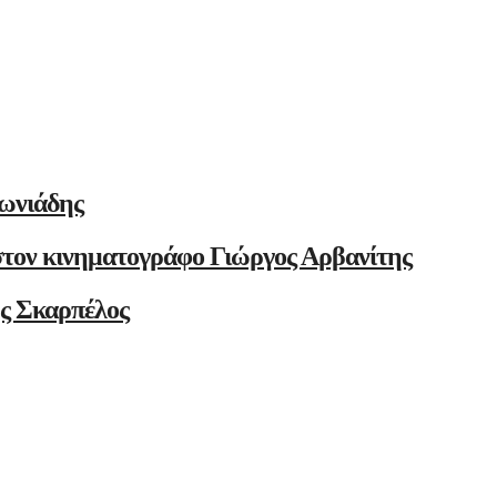
ωνιάδης
στον κινηματογράφο Γιώργος Αρβανίτης
ης Σκαρπέλος