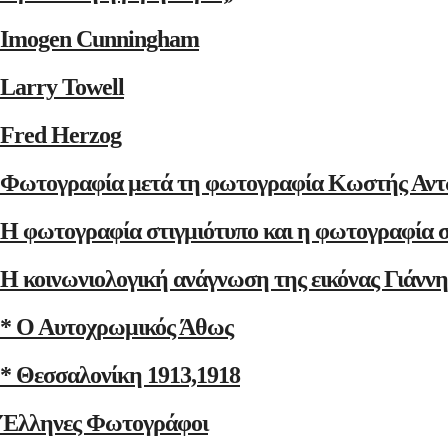
Imogen Cunningham
Larry Towell
Fred Herzog
Φωτογραφία μετά τη φωτογραφία Κωστής Αντ
Η φωτογραφία στιγμιότυπο και η φωτογραφία 
Η κοινωνιολογική ανάγνωση της εικόνας Γιάνν
* Ο Αυτοχρωμικός Άθως
* Θεσσαλονίκη 1913,1918
Έλληνες Φωτογράφοι