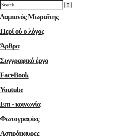
Δαμιανός Μωραΐτης
Περί ού ο λόγος
Άρθρα
Συγγραφικό έργο
FaceBook
Youtube
Επι - κοινωνία
Φωτογραφίες
Ασπρόμαυρες