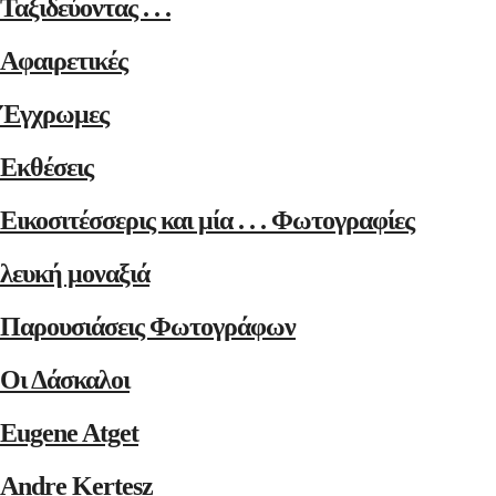
Ταξιδεύοντας . . .
Αφαιρετικές
Έγχρωμες
Εκθέσεις
Εικοσιτέσσερις και μία . . . Φωτογραφίες
λευκή μοναξιά
Παρουσιάσεις Φωτογράφων
Οι Δάσκαλοι
Eugene Atget
Andre Kertesz