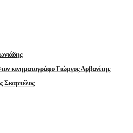
ωνιάδης
στον κινηματογράφο Γιώργος Αρβανίτης
ης Σκαρπέλος