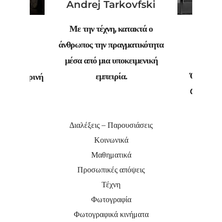
Andrej Tarkovfski
Με την τέχνη, κατακτά ο
rtesz
Henri
άνθρωπος την πραγματικότητα
B
μέσα από μια υποκειμενική
είναι η
Όταν ρώτ
εμπειρία.
ν καθημερινή
Cartier 
φωτογραφ
προτιμά, απ
Διαλέξεις – Παρουσιάσεις
που θα βγει 
Κοινωνικά
Μαθηματικά
Προσωπικές απόψεις
Τέχνη
Φωτογραφία
Φωτογραφικά κινήματα