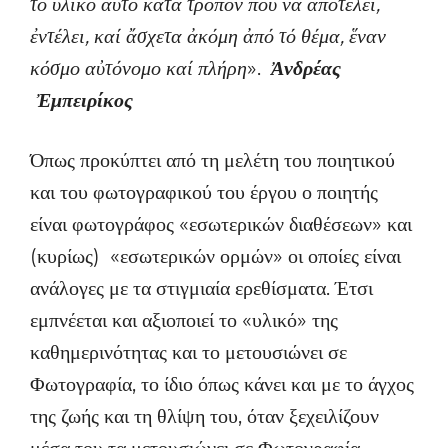
τό ὑλικό αὐτό κατά τρόπον ποῦ νά ἀποτελεῖ,
ἐντέλει, καί ἄσχετα ἀκόμη ἀπό τό θέμα, ἕναν
κόσμο αὐτόνομο καί πλήρη
».
Ἀνδρέας
Ἐμπειρίκος
Όπως προκύπτει από τη μελέτη του ποιητικού
και του φωτογραφικού του έργου ο ποιητής
είναι φωτογράφος «εσωτερικών διαθέσεων» και
(κυρίως) «εσωτερικών ορμών» οι οποίες είναι
ανάλογες με τα στιγμιαία ερεθίσματα. Έτσι
εμπνέεται και αξιοποιεί το «υλικό» της
καθημερινότητας και το μετουσιώνει σε
Φωτογραφία, το ίδιο όπως κάνει και με το άγχος
της ζωής και τη θλίψη του, όταν ξεχειλίζουν
μέσα του τα μετουσιώνει σε Φωτογραφία