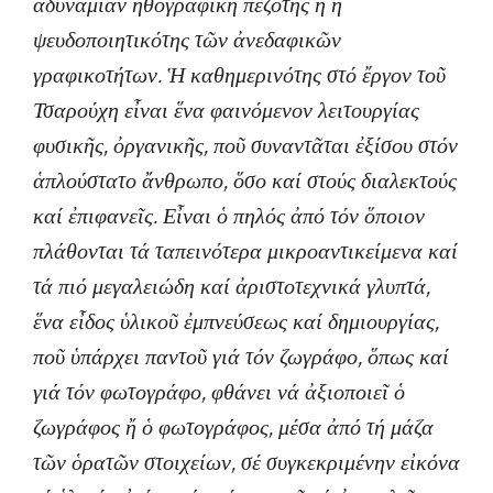
ἀδυναμίαν ἠθογραφική πεζότης ἤ ἡ
ψευδοποιητικότης τῶν ἀνεδαφικῶν
γραφικοτήτων. Ἡ καθημερινότης στό ἔργον τοῦ
Τσαρούχη εἶναι ἕνα φαινόμενον λειτουργίας
φυσικῆς, ὀργανικῆς, ποῦ συναντᾶται ἐξίσου στόν
ἁπλούστατο ἄνθρωπο, ὅσο καί στούς διαλεκτούς
καί ἐπιφανεῖς. Εἶναι ὁ πηλός ἀπό τόν ὅποιον
πλάθονται τά ταπεινότερα μικροαντικείμενα καί
τά πιό μεγαλειώδη καί ἀριστοτεχνικά γλυπτά,
ἕνα εἶδος ὑλικοῦ ἐμπνεύσεως καί δημιουργίας,
ποῦ ὑπάρχει παντοῦ γιά τόν ζωγράφο, ὅπως καί
γιά τόν φωτογράφο, φθάνει νά ἀξιοποιεῖ ὁ
ζωγράφος ἤ ὁ φωτογράφος, μέσα ἀπό τή μάζα
τῶν ὁρατῶν στοιχείων, σέ συγκεκριμένην εἰκόνα