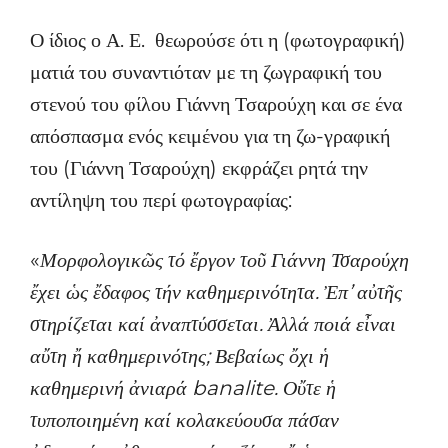
Ο ίδιος ο Α. Ε. θεωρούσε ότι η (φωτογραφική)
ματιά του συναντιόταν με τη ζωγραφική του
στενού του φίλου Γιάννη Τσαρούχη και σε ένα
απόσπασμα ενός κειμένου για τη ζω-γραφική
του (Γιάννη Τσαρούχη) εκφράζει ρητά την
αντίληψη του περί φωτογραφίας:
«
Μορφολογικῶς τό ἔργον τοῦ Γιάννη Τσαρούχη
ἔχει ὡς ἔδαφος τήν καθημερινότητα. Ἐπ’ αὐτῆς
στηρίζεται καί ἀναπτύσσεται. Ἀλλά ποιά εἶναι
αὔτη ἤ καθημερινότης; Βεβαίως ὄχι ἡ
καθημερινή ἀνιαρά banalite. Οὔτε ἡ
τυποποιημένη καί κολακεύουσα πάσαν