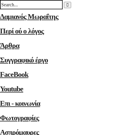
Δαμιανός Μωραΐτης
Περί ού ο λόγος
Άρθρα
Συγγραφικό έργο
FaceBook
Youtube
Επι - κοινωνία
Φωτογραφίες
Ασπρόμαυρες