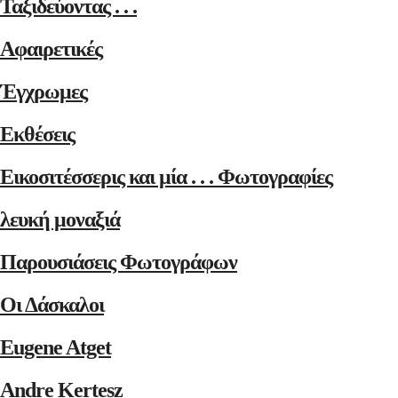
Ταξιδεύοντας . . .
Αφαιρετικές
Έγχρωμες
Εκθέσεις
Εικοσιτέσσερις και μία . . . Φωτογραφίες
λευκή μοναξιά
Παρουσιάσεις Φωτογράφων
Οι Δάσκαλοι
Eugene Atget
Andre Kertesz