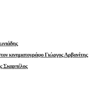
ωνιάδης
στον κινηματογράφο Γιώργος Αρβανίτης
ης Σκαρπέλος