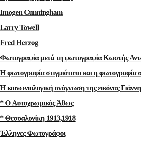
Imogen Cunningham
Larry Towell
Fred Herzog
Φωτογραφία μετά τη φωτογραφία Κωστής Αντ
Η φωτογραφία στιγμιότυπο και η φωτογραφία 
Η κοινωνιολογική ανάγνωση της εικόνας Γιάνν
* Ο Αυτοχρωμικός Άθως
* Θεσσαλονίκη 1913,1918
Έλληνες Φωτογράφοι