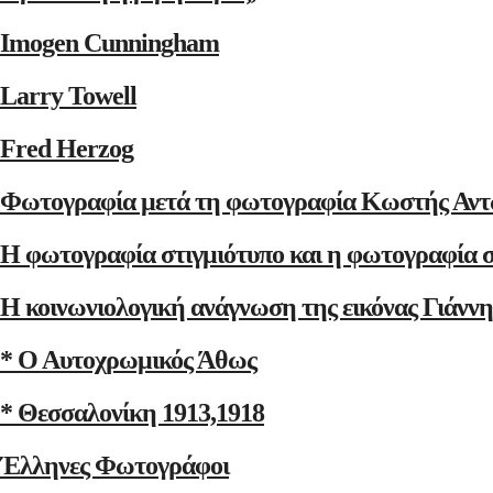
Imogen Cunningham
Larry Towell
Fred Herzog
Φωτογραφία μετά τη φωτογραφία Κωστής Αντ
Η φωτογραφία στιγμιότυπο και η φωτογραφία 
Η κοινωνιολογική ανάγνωση της εικόνας Γιάνν
* Ο Αυτοχρωμικός Άθως
* Θεσσαλονίκη 1913,1918
Έλληνες Φωτογράφοι