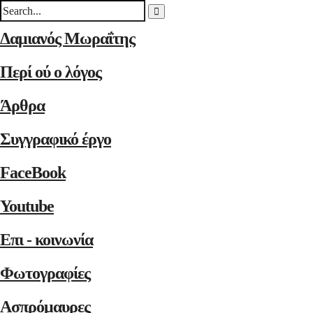
Δαμιανός Μωραΐτης
Περί ού ο λόγος
Άρθρα
Συγγραφικό έργο
FaceBook
Youtube
Επι - κοινωνία
Φωτογραφίες
Ασπρόμαυρες