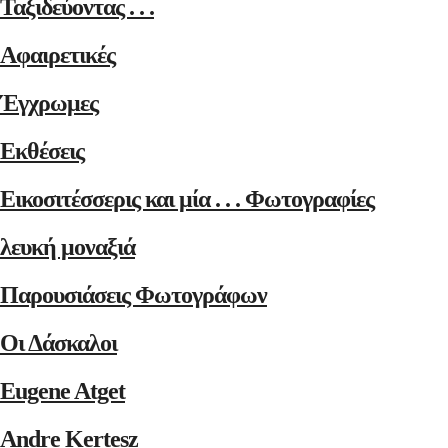
Ταξιδεύοντας . . .
Αφαιρετικές
Έγχρωμες
Εκθέσεις
Εικοσιτέσσερις και μία . . . Φωτογραφίες
λευκή μοναξιά
Παρουσιάσεις Φωτογράφων
Οι Δάσκαλοι
Eugene Atget
Andre Kertesz