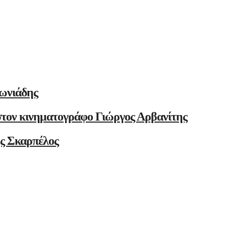
ωνιάδης
στον κινηματογράφο Γιώργος Αρβανίτης
ης Σκαρπέλος