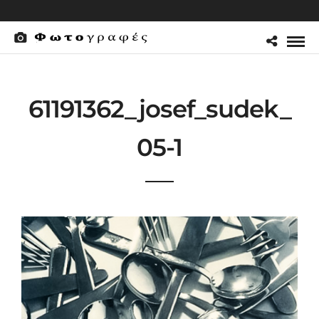
61191362_josef_sudek_
05-1