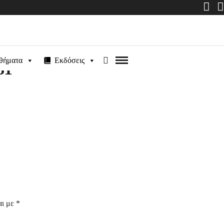
θήματα
Εκδόσεις
61
αι με
*