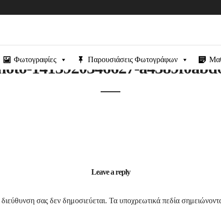
Φωτογραφίες
Παρουσιάσεις Φωτογράφων
Μα
hoto-1413920346627-a4389f0abd
Leave a reply
 διεύθυνση σας δεν δημοσιεύεται.
Τα υποχρεωτικά πεδία σημειώνοντ