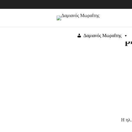
Δαμιανός Μωραΐτης
p
Η ηλ.