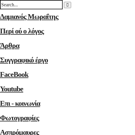
Δαμιανός Μωραΐτης
Περί ού ο λόγος
Άρθρα
Συγγραφικό έργο
FaceBook
Youtube
Επι - κοινωνία
Φωτογραφίες
Ασπρόμαυρες