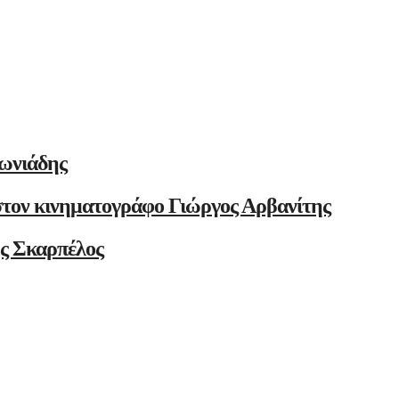
ωνιάδης
στον κινηματογράφο Γιώργος Αρβανίτης
ης Σκαρπέλος