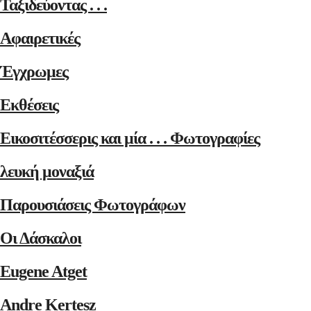
Ταξιδεύοντας . . .
Αφαιρετικές
Έγχρωμες
Εκθέσεις
Εικοσιτέσσερις και μία . . . Φωτογραφίες
λευκή μοναξιά
Παρουσιάσεις Φωτογράφων
Οι Δάσκαλοι
Eugene Atget
Andre Kertesz