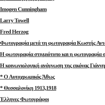
Imogen Cunningham
Larry Towell
Fred Herzog
Φωτογραφία μετά τη φωτογραφία Κωστής Αντ
Η φωτογραφία στιγμιότυπο και η φωτογραφία 
Η κοινωνιολογική ανάγνωση της εικόνας Γιάνν
* Ο Αυτοχρωμικός Άθως
* Θεσσαλονίκη 1913,1918
Έλληνες Φωτογράφοι