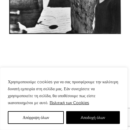
© Copyright: www.fotografes.gr - Δαμιανός Μωραΐτης
Χρησιμοποιούμε cookies για να σας προσφέρουμε την καλύτερη
δυνατή εμπειρία στη σελίδα μας. Εάν συνεχίσετε να
χρησιμοποιείτε τη σελίδα, θα υποθέσουμε πως είστε
ικανοποιημένοι με αυτό.
Πολιτική των Cookies
Απόρριψη όλων
Aποδοχή όλων