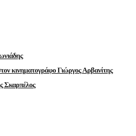
ωνιάδης
στον κινηματογράφο Γιώργος Αρβανίτης
ης Σκαρπέλος