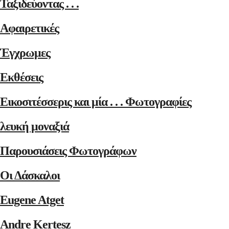
Ταξιδεύοντας . . .
Αφαιρετικές
Έγχρωμες
Εκθέσεις
Εικοσιτέσσερις και μία . . . Φωτογραφίες
λευκή μοναξιά
Παρουσιάσεις Φωτογράφων
Οι Δάσκαλοι
Eugene Atget
Andre Kertesz