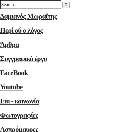
Δαμιανός Μωραΐτης
Περί ού ο λόγος
Άρθρα
Συγγραφικό έργο
FaceBook
Youtube
Επι - κοινωνία
Φωτογραφίες
Ασπρόμαυρες