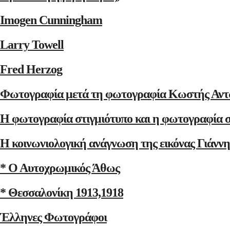
Imogen Cunningham
Larry Towell
Fred Herzog
Φωτογραφία μετά τη φωτογραφία Κωστής Αντ
Η φωτογραφία στιγμιότυπο και η φωτογραφία 
Η κοινωνιολογική ανάγνωση της εικόνας Γιάνν
* Ο Αυτοχρωμικός Άθως
* Θεσσαλονίκη 1913,1918
Έλληνες Φωτογράφοι