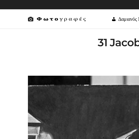
Δαμιανός
31 Jaco