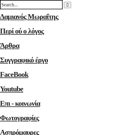
Δαμιανός Μωραΐτης
Περί ού ο λόγος
Άρθρα
Συγγραφικό έργο
FaceBook
Youtube
Επι - κοινωνία
Φωτογραφίες
Ασπρόμαυρες