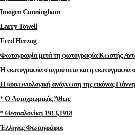
Imogen Cunningham
Larry Towell
Fred Herzog
Φωτογραφία μετά τη φωτογραφία Κωστής Αντ
Η φωτογραφία στιγμιότυπο και η φωτογραφία 
Η κοινωνιολογική ανάγνωση της εικόνας Γιάνν
* Ο Αυτοχρωμικός Άθως
* Θεσσαλονίκη 1913,1918
Έλληνες Φωτογράφοι