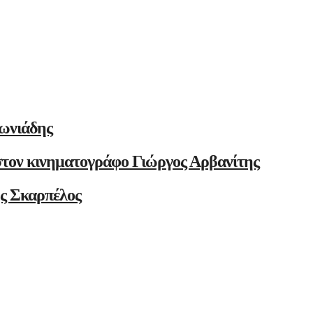
ωνιάδης
στον κινηματογράφο Γιώργος Αρβανίτης
ης Σκαρπέλος