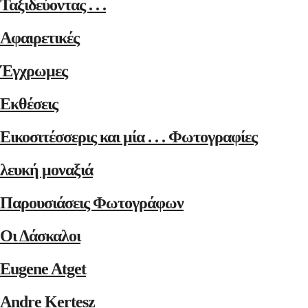
Ταξιδεύοντας . . .
Αφαιρετικές
Έγχρωμες
Εκθέσεις
Εικοσιτέσσερις και μία . . . Φωτογραφίες
λευκή μοναξιά
Παρουσιάσεις Φωτογράφων
Οι Δάσκαλοι
Eugene Atget
Andre Kertesz