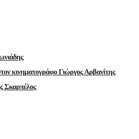
ωνιάδης
στον κινηματογράφο Γιώργος Αρβανίτης
ης Σκαρπέλος