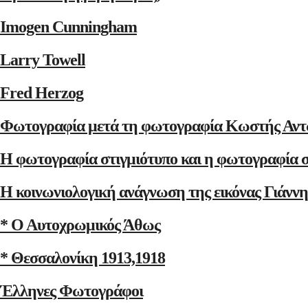
Imogen Cunningham
Larry Towell
Fred Herzog
Φωτογραφία μετά τη φωτογραφία Κωστής Αντ
Η φωτογραφία στιγμιότυπο και η φωτογραφία 
Η κοινωνιολογική ανάγνωση της εικόνας Γιάνν
* Ο Αυτοχρωμικός Άθως
* Θεσσαλονίκη 1913,1918
Έλληνες Φωτογράφοι