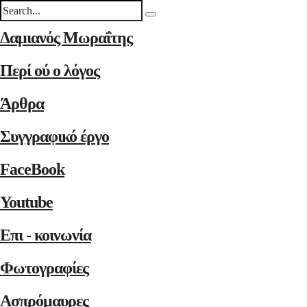
Δαμιανός Μωραΐτης
Περί ού ο λόγος
Άρθρα
Συγγραφικό έργο
FaceBook
Youtube
Επι - κοινωνία
Φωτογραφίες
Ασπρόμαυρες