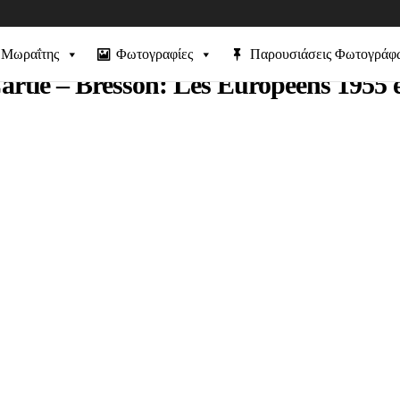
 Μωραΐτης
Φωτογραφίες
Παρουσιάσεις Φωτογράφ
artie – Bresson: Les Européens 1955 e