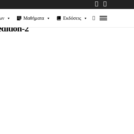
ων
Μαθήματα
Εκδόσεις
dition-2