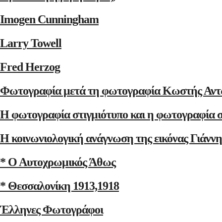
Imogen Cunningham
Larry Towell
Fred Herzog
Φωτογραφία μετά τη φωτογραφία Κωστής Αντ
Η φωτογραφία στιγμιότυπο και η φωτογραφία 
Η κοινωνιολογική ανάγνωση της εικόνας Γιάνν
* Ο Αυτοχρωμικός Άθως
* Θεσσαλονίκη 1913,1918
Έλληνες Φωτογράφοι