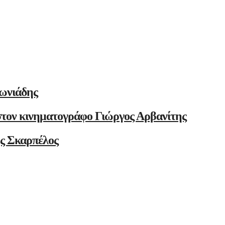
ωνιάδης
στον κινηματογράφο Γιώργος Αρβανίτης
ης Σκαρπέλος