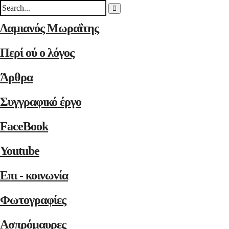
Δαμιανός Μωραΐτης
Περί ού ο λόγος
Άρθρα
Συγγραφικό έργο
FaceBook
Youtube
Επι - κοινωνία
Φωτογραφίες
Ασπρόμαυρες