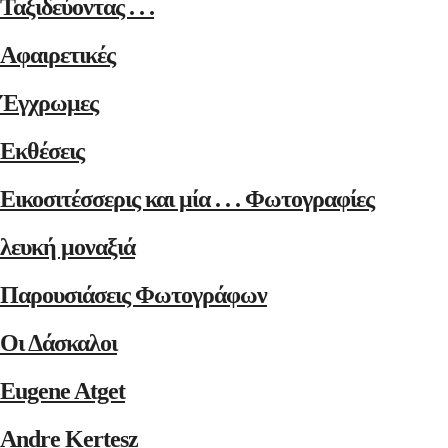
Ταξιδεύοντας . . .
Αφαιρετικές
Έγχρωμες
Εκθέσεις
Εικοσιτέσσερις και μία . . . Φωτογραφίες
λευκή μοναξιά
Παρουσιάσεις Φωτογράφων
Οι Δάσκαλοι
Eugene Atget
Andre Kertesz