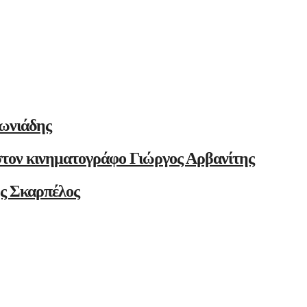
ωνιάδης
στον κινηματογράφο Γιώργος Αρβανίτης
ης Σκαρπέλος