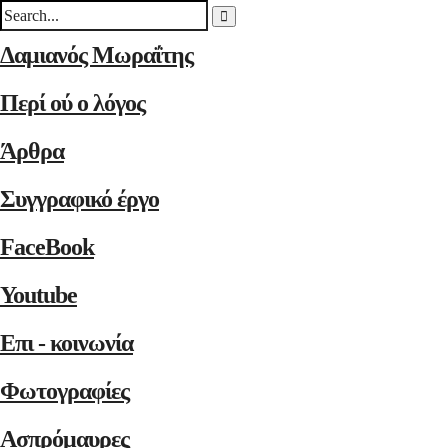
Δαμιανός Μωραΐτης
Περί ού ο λόγος
Άρθρα
Συγγραφικό έργο
FaceBook
Youtube
Επι - κοινωνία
Φωτογραφίες
Ασπρόμαυρες