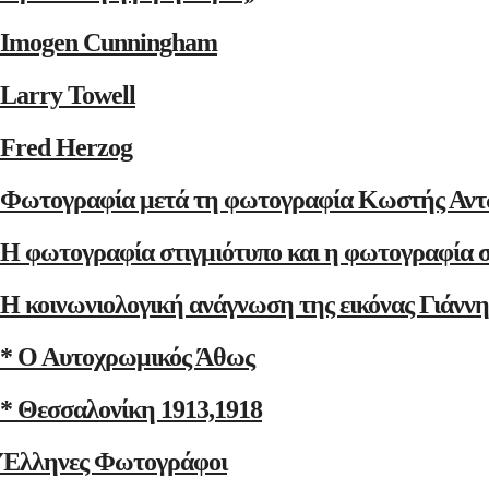
Imogen Cunningham
Larry Towell
Fred Herzog
Φωτογραφία μετά τη φωτογραφία Κωστής Αντ
Η φωτογραφία στιγμιότυπο και η φωτογραφία 
Η κοινωνιολογική ανάγνωση της εικόνας Γιάνν
* Ο Αυτοχρωμικός Άθως
* Θεσσαλονίκη 1913,1918
Έλληνες Φωτογράφοι