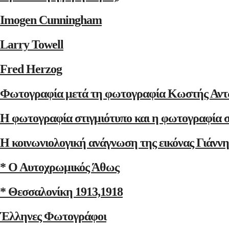
Imogen Cunningham
Larry Towell
Fred Herzog
Φωτογραφία μετά τη φωτογραφία Κωστής Αντ
Η φωτογραφία στιγμιότυπο και η φωτογραφία 
Η κοινωνιολογική ανάγνωση της εικόνας Γιάνν
* Ο Αυτοχρωμικός Άθως
* Θεσσαλονίκη 1913,1918
Έλληνες Φωτογράφοι