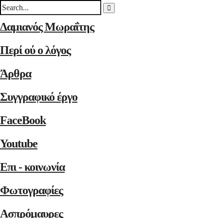
Δαμιανός Μωραΐτης
Περί ού ο λόγος
Άρθρα
Συγγραφικό έργο
FaceBook
Youtube
Επι - κοινωνία
Φωτογραφίες
Ασπρόμαυρες