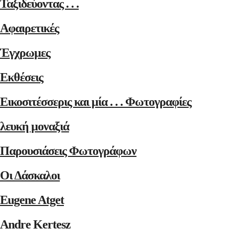
Ταξιδεύοντας . . .
Αφαιρετικές
Έγχρωμες
Εκθέσεις
Εικοσιτέσσερις και μία . . . Φωτογραφίες
λευκή μοναξιά
Παρουσιάσεις Φωτογράφων
Οι Δάσκαλοι
Eugene Atget
Andre Kertesz