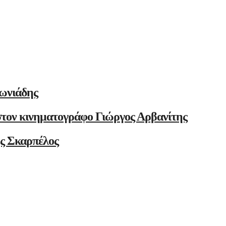
ωνιάδης
στον κινηματογράφο Γιώργος Αρβανίτης
ης Σκαρπέλος