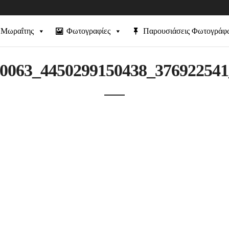
 Μωραΐτης
Φωτογραφίες
Παρουσιάσεις Φωτογράφ
0063_4450299150438_37692254