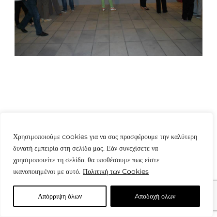
© Copyright: www.fotografes.gr - Δαμιανός Μωραΐτης
Χρησιμοποιούμε cookies για να σας προσφέρουμε την καλύτερη
δυνατή εμπειρία στη σελίδα μας. Εάν συνεχίσετε να
χρησιμοποιείτε τη σελίδα, θα υποθέσουμε πως είστε
ικανοποιημένοι με αυτό.
Πολιτική των Cookies
Απόρριψη όλων
Aποδοχή όλων