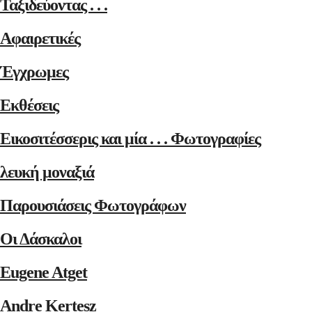
Ταξιδεύοντας . . .
Αφαιρετικές
Έγχρωμες
Εκθέσεις
Εικοσιτέσσερις και μία . . . Φωτογραφίες
λευκή μοναξιά
Παρουσιάσεις Φωτογράφων
Οι Δάσκαλοι
Eugene Atget
Andre Kertesz