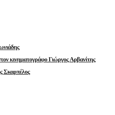
ωνιάδης
στον κινηματογράφο Γιώργος Αρβανίτης
ης Σκαρπέλος