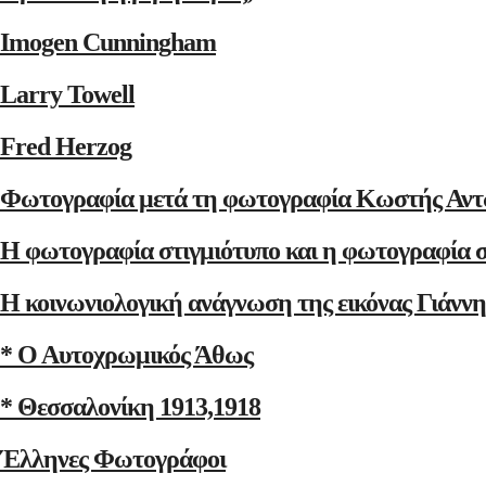
Imogen Cunningham
Larry Towell
Fred Herzog
Φωτογραφία μετά τη φωτογραφία Κωστής Αντ
Η φωτογραφία στιγμιότυπο και η φωτογραφία 
Η κοινωνιολογική ανάγνωση της εικόνας Γιάνν
* Ο Αυτοχρωμικός Άθως
* Θεσσαλονίκη 1913,1918
Έλληνες Φωτογράφοι