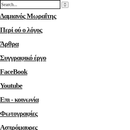
Δαμιανός Μωραΐτης
Περί ού ο λόγος
Άρθρα
Συγγραφικό έργο
FaceBook
Youtube
Επι - κοινωνία
Φωτογραφίες
Ασπρόμαυρες