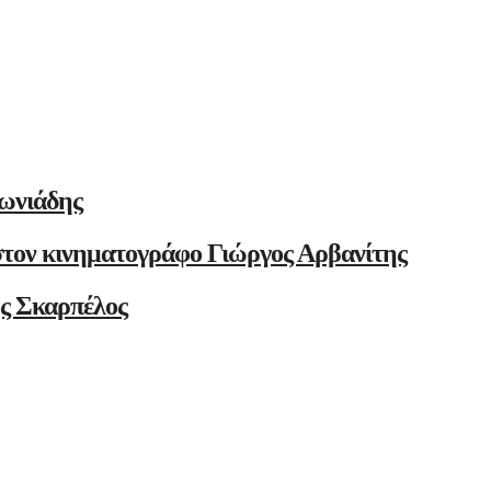
ωνιάδης
στον κινηματογράφο Γιώργος Αρβανίτης
ης Σκαρπέλος