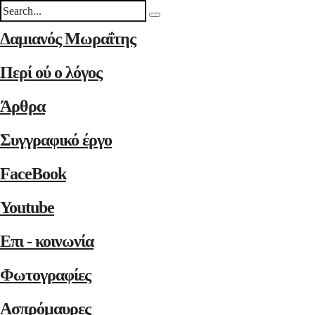
Δαμιανός Μωραΐτης
Περί ού ο λόγος
Άρθρα
Συγγραφικό έργο
FaceBook
Youtube
Επι - κοινωνία
Φωτογραφίες
Ασπρόμαυρες