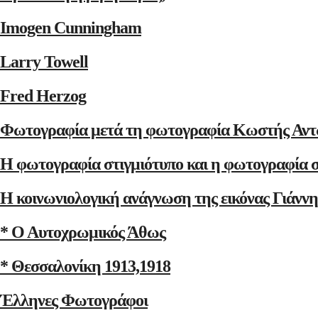
Imogen Cunningham
Larry Towell
Fred Herzog
Φωτογραφία μετά τη φωτογραφία Κωστής Αντ
Η φωτογραφία στιγμιότυπο και η φωτογραφία 
Η κοινωνιολογική ανάγνωση της εικόνας Γιάνν
* Ο Αυτοχρωμικός Άθως
* Θεσσαλονίκη 1913,1918
Έλληνες Φωτογράφοι