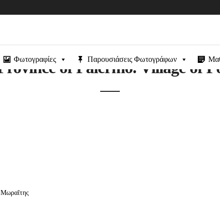
Φωτογραφίες
Παρουσιάσεις Φωτογράφων
Μα
Province of Palermo. Village of P
ς Μωραΐτης