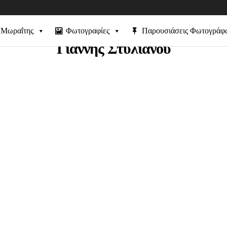
 Μωραΐτης
Φωτογραφίες
Παρουσιάσεις Φωτογράφ
Γιάννης Στυλιανού