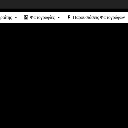
ραΐτης
Φωτογραφίες
Παρουσιάσεις Φωτογράφων