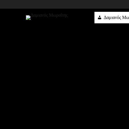
Δαμιανός Μω