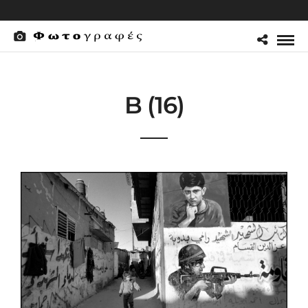
B (16)