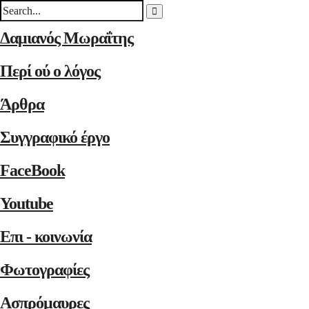
Δαμιανός Μωραΐτης
Περί ού ο λόγος
Άρθρα
Συγγραφικό έργο
FaceBook
Youtube
Επι - κοινωνία
Φωτογραφίες
Ασπρόμαυρες