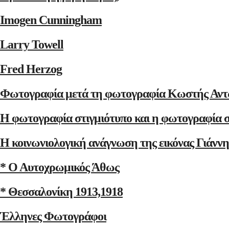
Imogen Cunningham
Larry Towell
Fred Herzog
Φωτογραφία μετά τη φωτογραφία Κωστής Αντ
Η φωτογραφία στιγμιότυπο και η φωτογραφία 
Η κοινωνιολογική ανάγνωση της εικόνας Γιάνν
* Ο Αυτοχρωμικός Άθως
* Θεσσαλονίκη 1913,1918
Έλληνες Φωτογράφοι