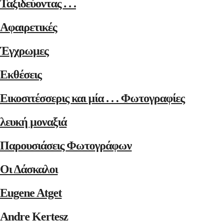
Ταξιδεύοντας . . .
Αφαιρετικές
Έγχρωμες
Εκθέσεις
Εικοσιτέσσερις και μία . . . Φωτογραφίες
λευκή μοναξιά
Παρουσιάσεις Φωτογράφων
Οι Δάσκαλοι
Eugene Atget
Andre Kertesz