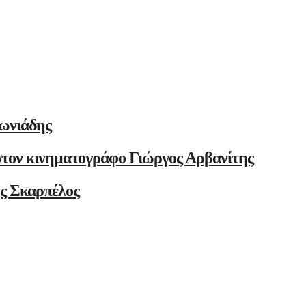
ωνιάδης
στον κινηματογράφο Γιώργος Αρβανίτης
ης Σκαρπέλος