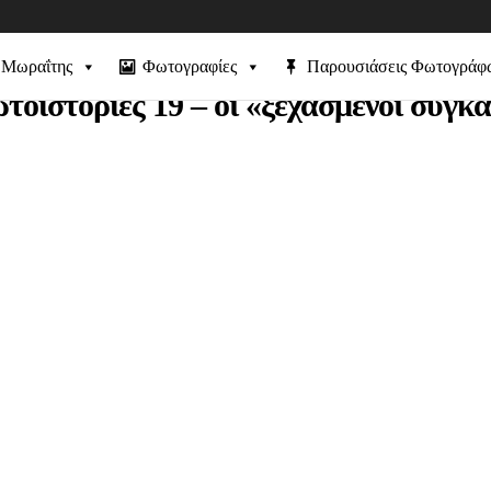
 Μωραΐτης
Φωτογραφίες
Παρουσιάσεις Φωτογράφ
οϊστορίες 19 – οι «ξεχασμένοι συγκ