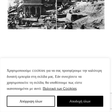
© Copyright: www.fotografes.gr - Δαμιανός Μωραΐτης
Χρησιμοποιούμε cookies για να σας προσφέρουμε την καλύτερη
δυνατή εμπειρία στη σελίδα μας. Εάν συνεχίσετε να
χρησιμοποιείτε τη σελίδα, θα υποθέσουμε πως είστε
ικανοποιημένοι με αυτό.
Πολιτική των Cookies
Απόρριψη όλων
Aποδοχή όλων