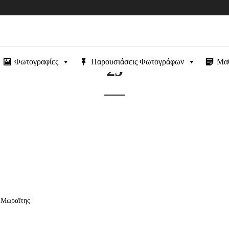
Φωτογραφίες
Παρουσιάσεις Φωτογράφων
Μα
29
ς Μωραΐτης