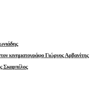
ωνιάδης
στον κινηματογράφο Γιώργος Αρβανίτης
ης Σκαρπέλος