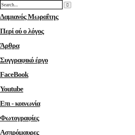
Δαμιανός Μωραΐτης
Περί ού ο λόγος
Άρθρα
Συγγραφικό έργο
FaceBook
Youtube
Επι - κοινωνία
Φωτογραφίες
Ασπρόμαυρες