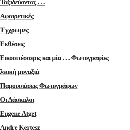
Ταξιδεύοντας . . .
Αφαιρετικές
Έγχρωμες
Εκθέσεις
Εικοσιτέσσερις και μία . . . Φωτογραφίες
λευκή μοναξιά
Παρουσιάσεις Φωτογράφων
Οι Δάσκαλοι
Eugene Atget
Andre Kertesz