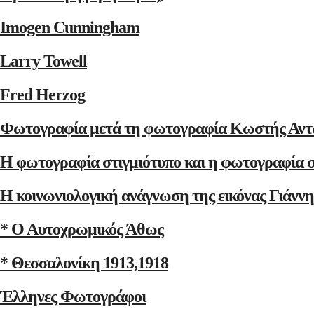
Imogen Cunningham
Larry Towell
Fred Herzog
Φωτογραφία μετά τη φωτογραφία Κωστής Αντ
Η φωτογραφία στιγμιότυπο και η φωτογραφία 
Η κοινωνιολογική ανάγνωση της εικόνας Γιάνν
* Ο Αυτοχρωμικός Άθως
* Θεσσαλονίκη 1913,1918
Έλληνες Φωτογράφοι