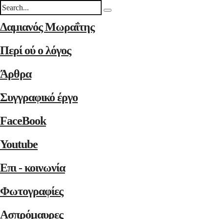
Δαμιανός Μωραΐτης
Περί ού ο λόγος
Άρθρα
Συγγραφικό έργο
FaceBook
Youtube
Επι - κοινωνία
Φωτογραφίες
Ασπρόμαυρες