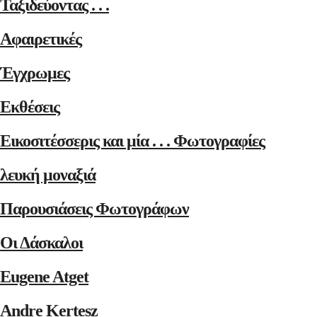
Ταξιδεύοντας . . .
Αφαιρετικές
Έγχρωμες
Εκθέσεις
Εικοσιτέσσερις και μία . . . Φωτογραφίες
λευκή μοναξιά
Παρουσιάσεις Φωτογράφων
Οι Δάσκαλοι
Eugene Atget
Andre Kertesz