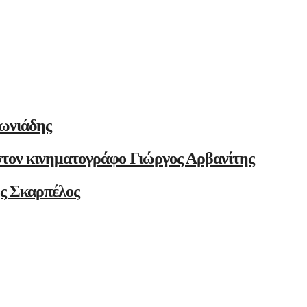
ωνιάδης
στον κινηματογράφο Γιώργος Αρβανίτης
ης Σκαρπέλος