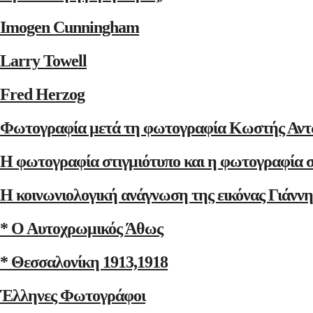
Imogen Cunningham
Larry Towell
Fred Herzog
Φωτογραφία μετά τη φωτογραφία Κωστής Αντ
Η φωτογραφία στιγμιότυπο και η φωτογραφία 
Η κοινωνιολογική ανάγνωση της εικόνας Γιάνν
* Ο Αυτοχρωμικός Άθως
* Θεσσαλονίκη 1913,1918
Έλληνες Φωτογράφοι