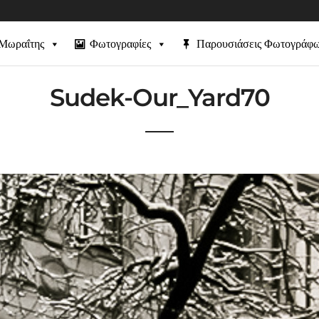
 Μωραΐτης
Φωτογραφίες
Παρουσιάσεις Φωτογράφ
Sudek-Our_Yard70