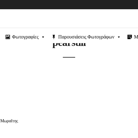
Φωτογραφίες
Παρουσιάσεις Φωτογράφων
Μ
pearstill
ς Μωραΐτης