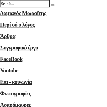
Δαμιανός Μωραΐτης
Περί ού ο λόγος
Άρθρα
Συγγραφικό έργο
FaceBook
Youtube
Επι - κοινωνία
Φωτογραφίες
Ασπρόμαυρες