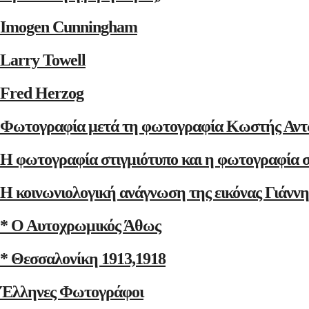
Imogen Cunningham
Larry Towell
Fred Herzog
Φωτογραφία μετά τη φωτογραφία Κωστής Αντ
Η φωτογραφία στιγμιότυπο και η φωτογραφία 
Η κοινωνιολογική ανάγνωση της εικόνας Γιάνν
* Ο Αυτοχρωμικός Άθως
* Θεσσαλονίκη 1913,1918
Έλληνες Φωτογράφοι