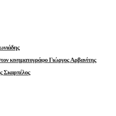
ωνιάδης
στον κινηματογράφο Γιώργος Αρβανίτης
ης Σκαρπέλος