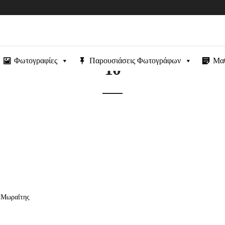
Φωτογραφίες
Παρουσιάσεις Φωτογράφων
Μα
10
ς Μωραΐτης