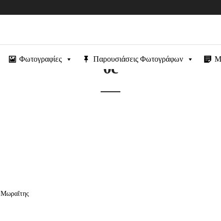
Φωτογραφίες
Παρουσιάσεις Φωτογράφων
Μ
0c
ς Μωραΐτης