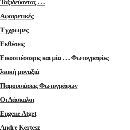
Ταξιδεύοντας . . .
Αφαιρετικές
Έγχρωμες
Εκθέσεις
Εικοσιτέσσερις και μία . . . Φωτογραφίες
λευκή μοναξιά
Παρουσιάσεις Φωτογράφων
Οι Δάσκαλοι
Eugene Atget
Andre Kertesz