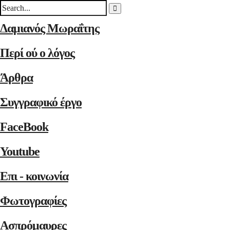
Δαμιανός Μωραΐτης
Περί ού ο λόγος
Άρθρα
Συγγραφικό έργο
FaceBook
Youtube
Επι - κοινωνία
Φωτογραφίες
Ασπρόμαυρες