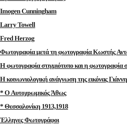
Imogen Cunningham
Larry Towell
Fred Herzog
Φωτογραφία μετά τη φωτογραφία Κωστής Αντ
Η φωτογραφία στιγμιότυπο και η φωτογραφία 
Η κοινωνιολογική ανάγνωση της εικόνας Γιάνν
* Ο Αυτοχρωμικός Άθως
* Θεσσαλονίκη 1913,1918
Έλληνες Φωτογράφοι