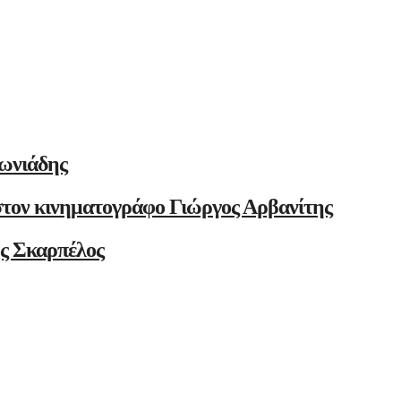
ωνιάδης
στον κινηματογράφο Γιώργος Αρβανίτης
ης Σκαρπέλος