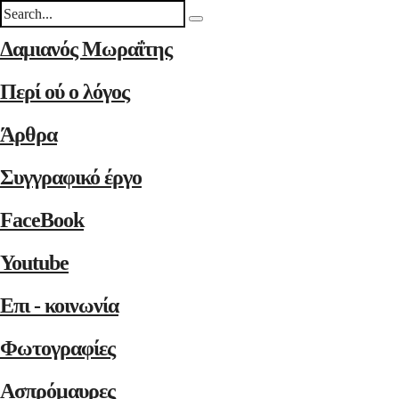
Δαμιανός Μωραΐτης
Περί ού ο λόγος
Άρθρα
Συγγραφικό έργο
FaceBook
Youtube
Επι - κοινωνία
Φωτογραφίες
Ασπρόμαυρες