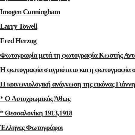
Imogen Cunningham
Larry Towell
Fred Herzog
Φωτογραφία μετά τη φωτογραφία Κωστής Αντ
Η φωτογραφία στιγμιότυπο και η φωτογραφία 
Η κοινωνιολογική ανάγνωση της εικόνας Γιάνν
* Ο Αυτοχρωμικός Άθως
* Θεσσαλονίκη 1913,1918
Έλληνες Φωτογράφοι