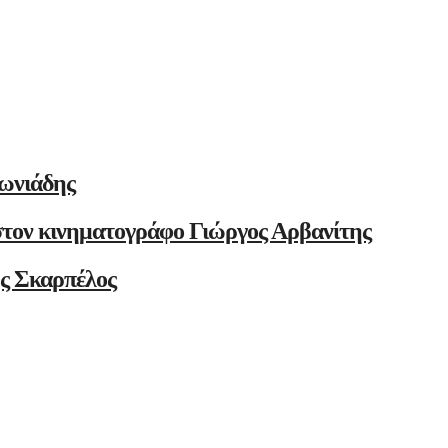
ωνιάδης
στον κινηματογράφο Γιώργος Αρβανίτης
ης Σκαρπέλος