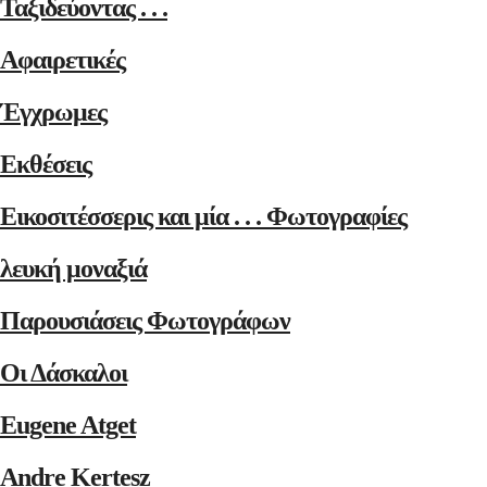
Ταξιδεύοντας . . .
Αφαιρετικές
Έγχρωμες
Εκθέσεις
Εικοσιτέσσερις και μία . . . Φωτογραφίες
λευκή μοναξιά
Παρουσιάσεις Φωτογράφων
Οι Δάσκαλοι
Eugene Atget
Andre Kertesz